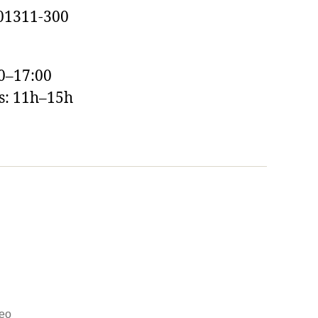
 01311-300
0–17:00
s: 11h–15h
eo