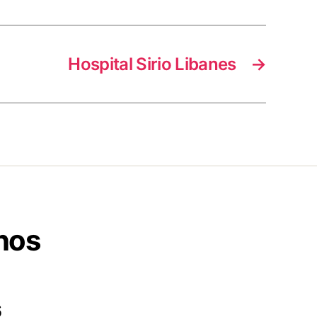
Hospital Sirio Libanes
→
nos
6