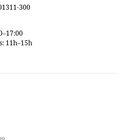
 01311-300
0–17:00
s: 11h–15h
eo