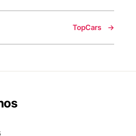
TopCars
→
nos
6